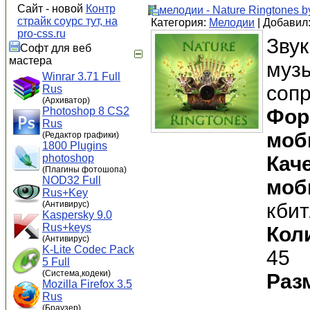
Сайт - новой
Контр
мелодии - Nature Ringtones 
страйк соурс тут, на
Категория:
Мелодии
| Добавил
pro-css.ru
Звук
Софт для веб
мастера
муз
Winrar 3.71 Full
соп
Rus
(Архиватор)
Photoshop 8 CS2
Фор
Rus
моб
(Редактор графики)
1800 Plugins
photoshop
Кач
(Плагины фотошопа)
NOD32 Full
моб
Rus+Key
(Антивирус)
кбит
Kaspersky 9.0
Rus+keys
Кол
(Антивирус)
K-Lite Codec Pack
45
5 Full
(Система,кодеки)
Раз
Mozilla Firefox 3.5
Rus
(Браузер)