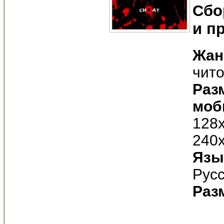
Сбо
и п
Жан
чит
Раз
моб
128x
240
Язы
Рус
Разм