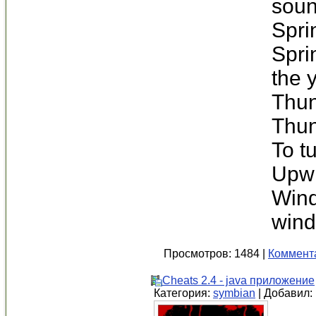
soun
Spri
Spri
the 
Thun
Thu
To t
Upw
Wind
wind
Просмотров: 1484 |
Коммента
Cheats 2.4 - java приложение
Категория:
symbian
| Добавил: