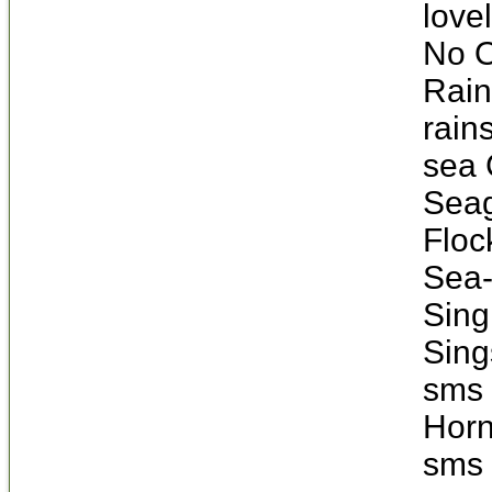
love
No O
Rain
rain
sea 
Seag
Floc
Sea-
Sing
Sing
sms 
Hor
sms 