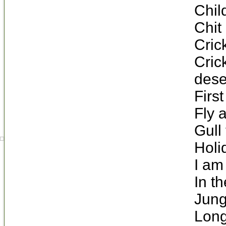
Chi
Chit
Cric
Cric
dese
Firs
Fly 
Gull
Holi
I am
In t
Jung
Long