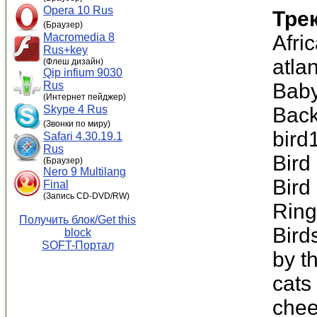
Opera 10 Rus
Тре
(Браузер)
Macromedia 8
Afri
Rus+key
atla
(Флеш дизайн)
Qip infium 9030
Rus
Baby
(Интернет пейджер)
Skype 4 Rus
Back
(Звонки по миру)
bird
Safari 4.30.19.1
Rus
Bird
(Браузер)
Nero 9 Multilang
Bird
Final
(Запись CD-DVD/RW)
Ring
Получить блок/Get this
Bird
block
SOFT-Портал
by t
cats
chee