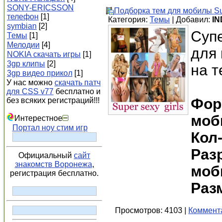
SONY-ERICSSON
Подборка тем для мобилы Sup
телефон
[1]
Категория:
Темы
| Добавил:
IN
symbian
[2]
Суп
Темы
[1]
Мелодии
[4]
для
NOKIA скачать игры
[1]
3gp клипы
[2]
на т
3gp видео прикол
[1]
У нас можно
скачать патч
для CSS v77
бесплатно и
Фор
без всяких регистраций!!!
моб
Интерестное
Портал ноу стим игр
Кол-
Раз
Официальный
сайт
знакомств Воронежа
,
моб
регистрация бесплатно.
Раз
Просмотров: 4103 |
Коммента