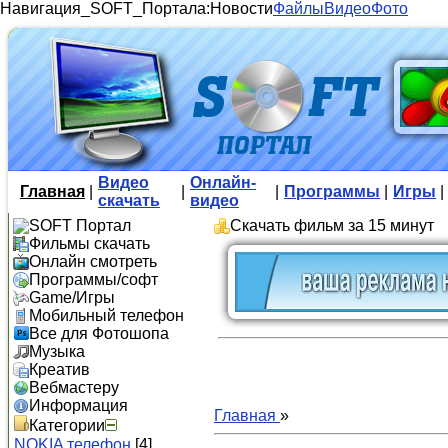
Навигация_SOFT_Портала:
Новости
Файлы
Видео
Фото
Видео
Онлайн-
Главная
|
|
|
Программы
|
Игры
|
скачать
видео
SOFT Портал
Скачать фильм за 15 минут
Фильмы скачать
Онлайн смотреть
Программы/софт
Game/Игры
Мобильный телефон
Все для Фотошопа
Музыка
Креатив
Вебмастеру
Информация
Главная
»
Категории
NOKIA телефон
[4]