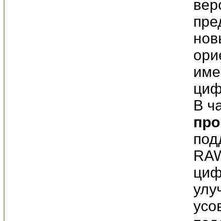
вер
пре
нов
ори
име
циф
В ч
про
под
RAW
циф
улу
усо