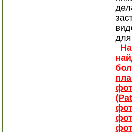
дел
зас
вид
для
На 
най
бол
пла
фо
(Pa
фо
фо
фо