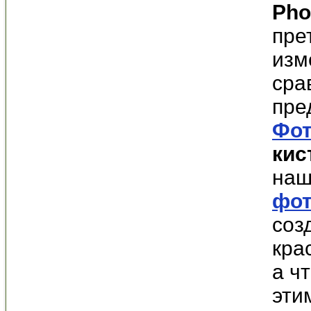
Pho
пре
изм
сра
пре
Фо
кис
наш
фо
соз
кра
а ч
эти