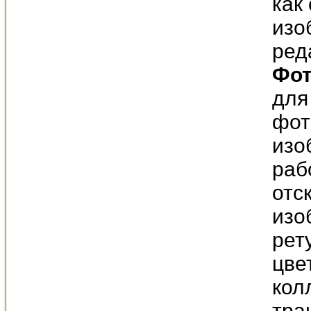
как
изо
ред
Фо
для
фот
изо
раб
отс
изо
рет
цве
кол
тра