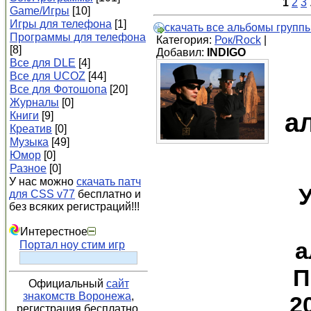
1
2
3
Game/Игры
[10]
Игры для телефона
[1]
скачать все альбомы групп
Программы для телефона
Категория:
Рок/Rock
|
[8]
Добавил:
INDIGO
Все для DLE
[4]
Все для UCOZ
[44]
Все для Фотошопа
[20]
Журналы
[0]
а
Книги
[9]
Креатив
[0]
Музыка
[49]
Юмор
[0]
Разное
[0]
У нас можно
скачать патч
для CSS v77
бесплатно и
без всяких регистраций!!!
Интерестное
а
Портал ноу стим игр
П
Официальный
сайт
знакомств Воронежа
,
2
регистрация бесплатно.