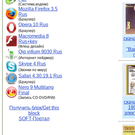
(Система,кодеки)
Mozilla Firefox 3.5
Rus
(Браузер)
Opera 10 Rus
(Браузер)
Macromedia 8
скач
Rus+key
(Флеш дизайн)
"Ва
Qip infium 9030 Rus
(Интернет пейджер)
Skype 4 Rus
(Звонки по миру)
Safari 4.30.19.1 Rus
(Браузер)
Nero 9 Multilang
Final
(Запись CD-DVD/RW)
скач
19
Получить блок/Get this
элек
block
SOFT-Портал