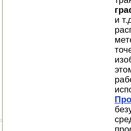
гра
и т.
рас
мет
точ
изо
это
раб
исп
Про
без
сре
про