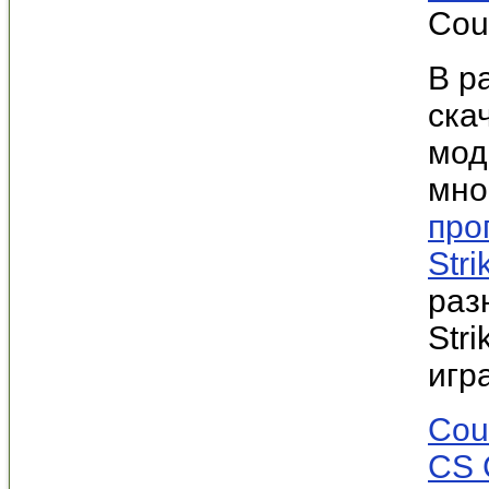
Coun
В р
ска
мод
мно
про
Stri
раз
Str
игр
Coun
CS 