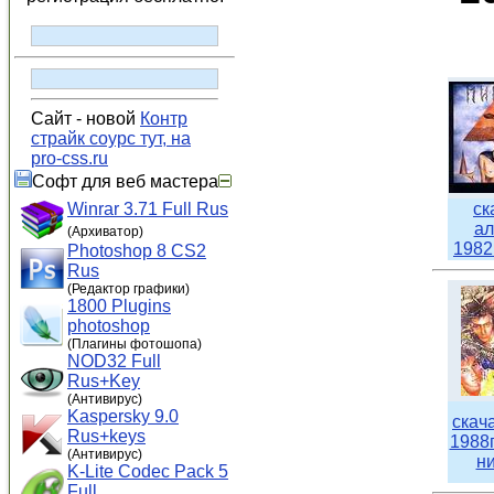
Сайт - новой
Контр
страйк соурс тут, на
pro-css.ru
Софт для веб мастера
ск
Winrar 3.71 Full Rus
ал
(Архиватор)
1982
Photoshop 8 CS2
Rus
(Редактор графики)
1800 Plugins
photoshop
(Плагины фотошопа)
NOD32 Full
Rus+Key
(Антивирус)
Kaspersky 9.0
скач
Rus+keys
1988г
(Антивирус)
ни
K-Lite Codec Pack 5
Full