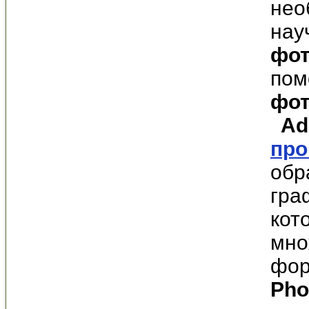
нео
нау
фо
пом
фо
Ado
про
обр
гра
кот
мно
фор
Pho