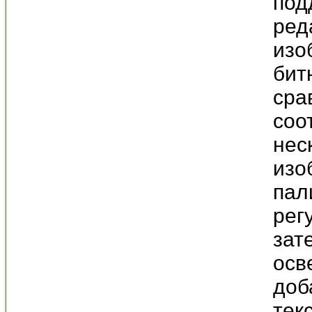
под
ред
изо
бит
сра
соо
нес
изо
пал
рег
зат
осв
доб
тек