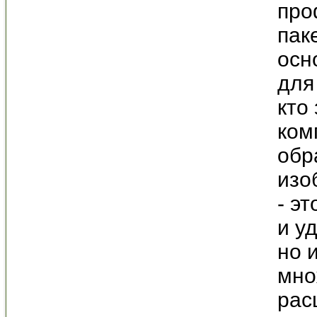
про
пак
осн
для
кто
ком
обр
изо
- э
и у
но 
мно
рас