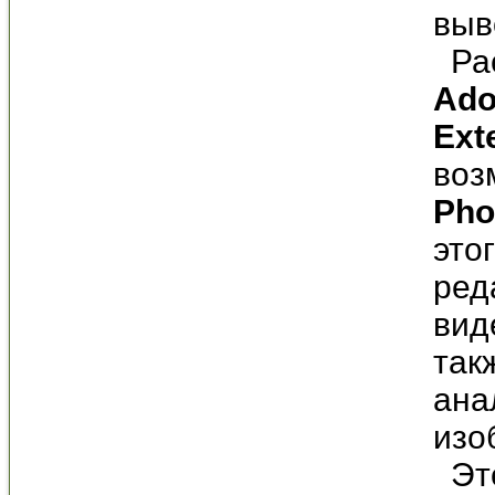
выв
Рас
Ado
Ext
воз
Pho
это
ред
вид
так
ана
изо
Эт