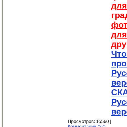
для
гра
фо
для
дру
Что
про
Рус
вер
СКА
Рус
вер
Просмотров: 15560 |
Комментарии (37)