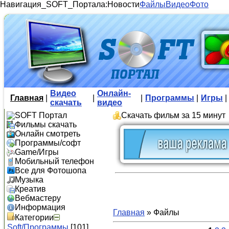
Навигация_SOFT_Портала:
Новости
Файлы
Видео
Фото
Видео
Онлайн-
Главная
|
|
|
Программы
|
Игры
|
скачать
видео
SOFT Портал
Скачать фильм за 15 минут
Фильмы скачать
Онлайн смотреть
Программы/софт
Game/Игры
Мобильный телефон
Все для Фотошопа
Музыка
Креатив
Вебмастеру
Информация
Главная
»
Файлы
Категории
Soft/Программы
[101]