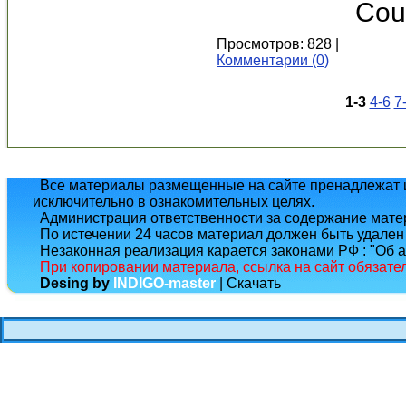
Coun
Просмотров: 828 |
Комментарии (0)
1-3
4-6
7
Все материалы размещенные на сайте пренадлежат и
исключительно в ознакомительных целях.
Администрация ответственности за содержание матери
По истечении 24 часов материал должен быть удален
Незаконная реализация карается законами РФ : "Об а
При копировании материала, ссылка на сайт обязате
Desing by
INDIGO-master
| Скачать