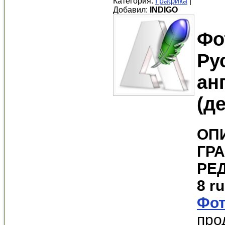
Категория:
Графика
|
Добавил:
INDIGO
Фо
Ру
ан
(д
ОП
ГР
РЕ
8 ru
Фо
про