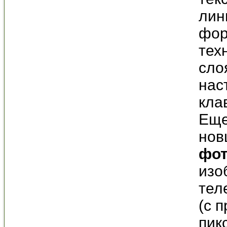
лин
фор
тех
сло
нас
кла
Еще
нов
фот
изо
тел
(с 
пик