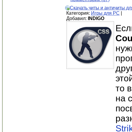
Скачать читы и античиты для
Категория:
Игры для PC
|
Добавил:
INDIGO
Есл
Cou
нуж
про
дру
это
то 
на 
пос
раз
Stri