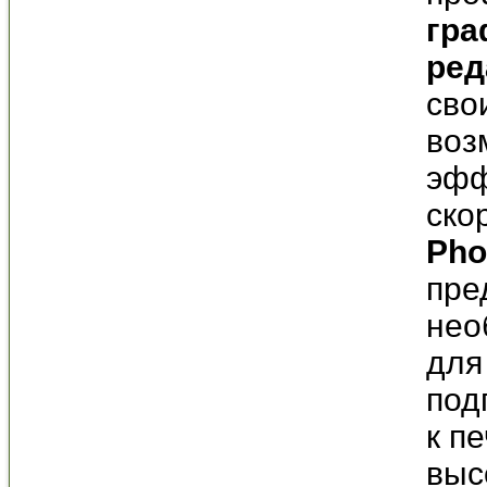
гра
ред
сво
воз
эфф
ско
Pho
пре
нео
для
под
к п
выс