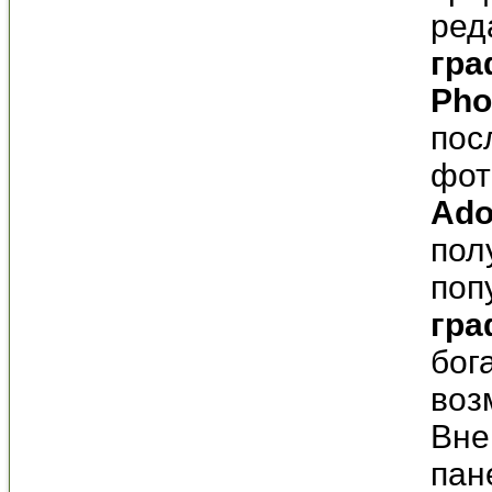
ред
гра
Pho
пос
фот
A
do
пол
поп
гра
бог
воз
Вне
пан