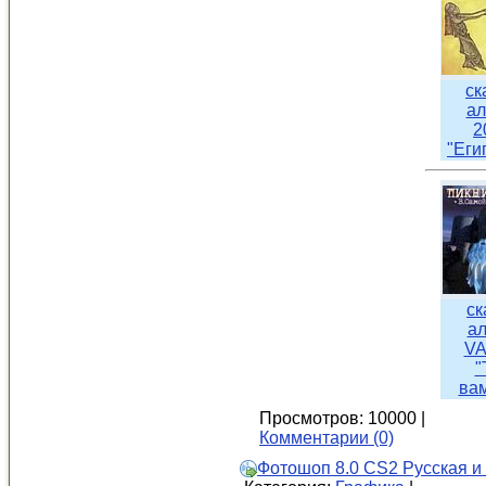
ск
ал
2
"Еги
ск
а
VA
"
ва
Просмотров: 10000 |
Комментарии (0)
Фотошоп 8.0 CS2 Русская и 